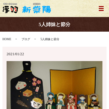
メ
5人姉妹と節分
HOME
ブログ
5人姉妹と節分
2021/01/22