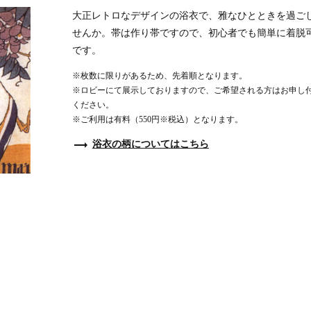
大正レトロなデザインの浴衣で、雅なひとときを過ご
せんか。帯は作り帯ですので、初心者でも簡単に着脱
です。
※枚数に限りがあるため、先着順となります。
※ロビーにて展示しておりますので、ご希望される方はお申し
ください。
※ご利用は有料（550円※税込）となります。
trending_flat
浴衣の柄についてはこちら